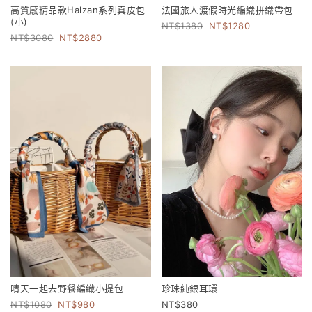
高質感精品款Halzan系列真皮包
法國旅人渡假時光編織拼織帶包
(小)
1380
1280
3080
2880
晴天一起去野餐編織小提包
珍珠純銀耳環
1080
980
380