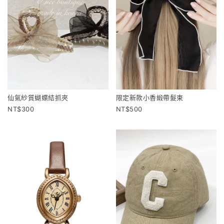
仙氣紗質蝴蝶結抓夾
限定新款小香緞帶髮束
300
500