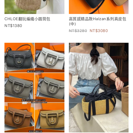
CHLOE翻玩編織小圓筒包
高質感精品款Halzan系列真皮包
(中)
1380
3280
3080