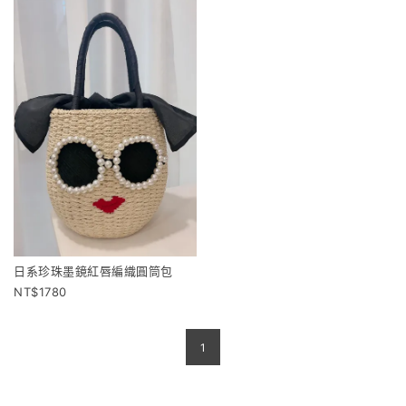
日系珍珠墨鏡紅唇編織圓筒包
1780
1