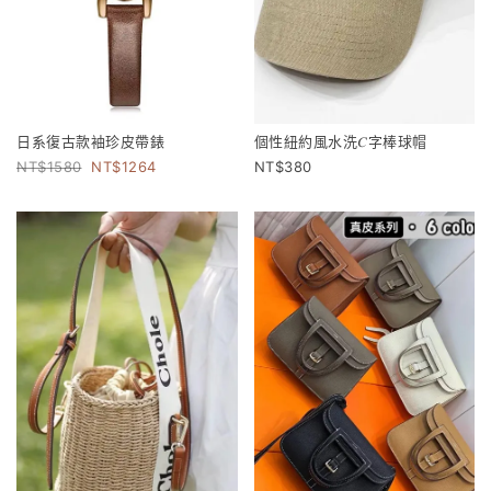
日系復古款袖珍皮帶錶
個性紐約風水洗𝐶字棒球帽
1580
1264
380