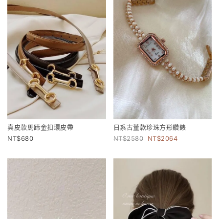
真皮款馬蹄金扣環皮帶
日系古董款珍珠方形鑽錶
680
2580
2064