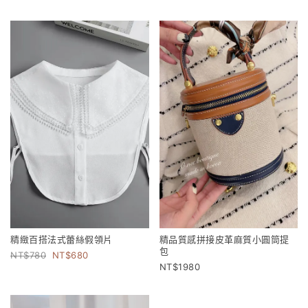
精緻百搭法式蕾絲假領片
精品質感拼接皮革麻質小圓筒提
包
780
680
1980