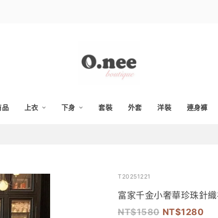
商品
上衣
下身
套裝
外套
洋裝
連身褲
T20251221
富家千金小奢華珍珠針織
1580
1280