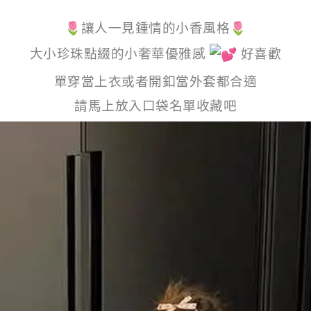
🌷讓人一見鍾情的小香風格🌷
大小珍珠點綴的小奢華優雅感
好喜歡
單穿當上衣或者開釦當外套都合適
請馬上放入口袋名單收藏吧