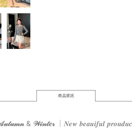
商品資訊
𝓊𝓉𝓊𝓂𝓃
&
𝒲𝒾𝓃𝓉𝑒𝓇
｜𝑵𝒆𝒘 𝒃𝒆𝒂𝒖𝒊𝒇𝒖𝒍 𝒑𝒓𝒐𝒖𝒅𝒖