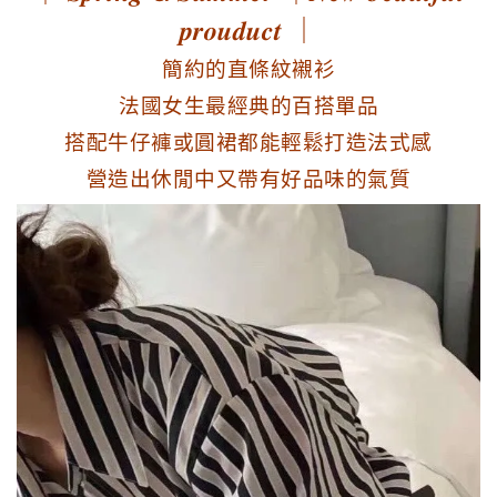
𝒑𝒓𝒐𝒖𝒅𝒖𝒄𝒕 ｜
簡約的直條紋襯衫
法國女生最經典的百搭單品
搭配牛仔褲或圓裙都能輕鬆打造法式感
營造出休閒中又帶有好品味的氣質