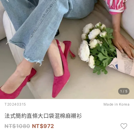
1
/
5
T20240315
Made in Korea
法式簡約直條大口袋混棉麻襯衫
1080
972