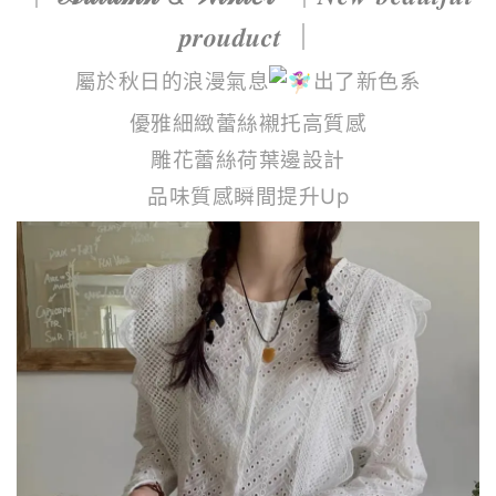
𝒑𝒓𝒐𝒖𝒅𝒖𝒄𝒕 ｜
屬於秋日的浪漫氣息
出了新色系
優雅細緻蕾絲襯托高質感
雕花蕾絲荷葉邊設計
品味質感瞬間提升Up