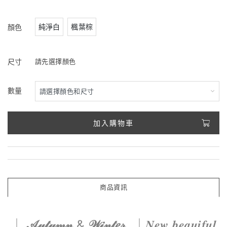
純淨白
楓葉棕
顏色
尺寸
請先選擇顏色
數量
加入購物車
商品資訊
｜
𝒜𝓊𝓉𝓊𝓂𝓃
&
𝒲𝒾𝓃𝓉𝑒𝓇
｜𝑵𝒆𝒘 𝒃𝒆𝒂𝒖𝒊𝒇𝒖𝒍