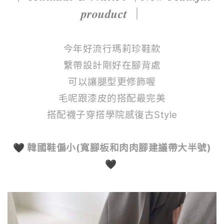
𝒑𝒓𝒐𝒖𝒅𝒖𝒄𝒕 ｜
今年好流行瑪莉珍鞋款
繫帶設計剛好在腳背處
可以讓腿型更修飾喔
毛呢跟漆皮的搭配最完美
搭配襪子穿搭學院感復古Style
🖤
韓國鞋偏小(寬腳板和肉肉腳建議帶大半號)
🖤