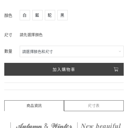
白
藍
駝
黑
顏色
尺寸
請先選擇顏色
數量
加入購物車
商品資訊
尺寸表
｜
𝒜𝓊𝓉𝓊𝓂𝓃
&
𝒲𝒾𝓃𝓉𝑒𝓇
｜𝑵𝒆𝒘 𝒃𝒆𝒂𝒖𝒊𝒇𝒖𝒍